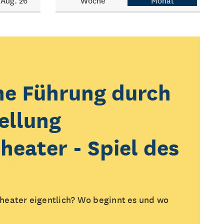
Aug. 26
Woche
Monat
he Führung durch
ellung
erfeuer
heater - Spiel des
 KOLK*Laberfeuer!
heater eigentlich? Wo beginnt es und wo