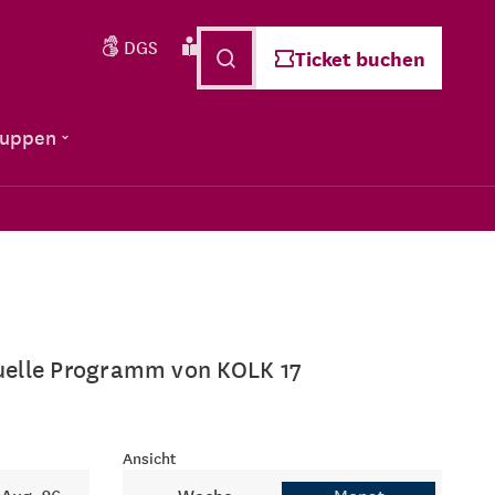
DGS
Leichte Sprache
Deutsch
Ticket buchen
ruppen
ktuelle Programm von KOLK 17
Ansicht