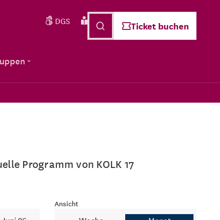
DGS
Leichte Sprache
Deutsch
Ticket buchen
ruppen
ktuelle Programm von KOLK 17
Ansicht