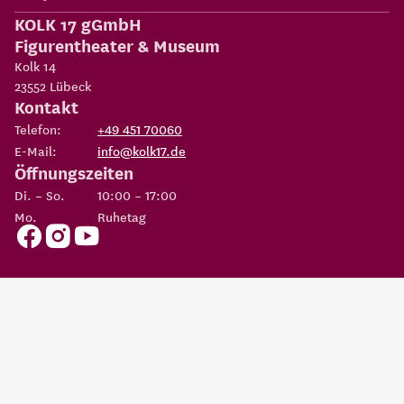
KOLK 17 gGmbH
Figurentheater & Museum
Kolk 14
23552
Lübeck
Kontakt
Telefon:
+49 451 70060
E-Mail:
info@kolk17.de
Öffnungszeiten
Di. – So.
10:00 – 17:00
Mo.
Ruhetag
Copyright 2026
KOLK 17 gGmbH Figurentheater & Museum
Eine Einrichtung der
Possehl-Stiftung
AGBs
Datenschutz
Impressum
Erklärung zur
Cookie
Barrierefreiheit
Einstellungen