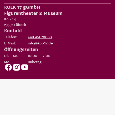
KOLK 17 gGmbH
Figurentheater & Museum
Kolk 14
23552
Lübeck
Kontakt
Telefon:
+49 451 70060
E-Mail:
info@kolk17.de
Öffnungszeiten
Di. – So.
10:00 – 17:00
Mo.
Ruhetag
Copyright 2026
KOLK 17 gGmbH Figurentheater & Museum
Eine Einrichtung der
Possehl-Stiftung
AGBs
Datenschutz
Impressum
Erklärung zur
Cookie
Barrierefreiheit
Einstellungen