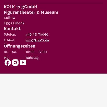
KOLK 17 gGmbH
Figurentheater & Museum
Kolk 14
23552
Lübeck
Kontakt
Telefon:
+49 451 70060
E-Mail:
info@kolk17.de
Öffnungszeiten
Di. – So.
10:00 – 17:00
Mo.
Ruhetag
Copyright 2026
KOLK 17 gGmbH Figurentheater & Museum
Eine Einrichtung der
Possehl-Stiftung
AGBs
Datenschutz
Impressum
Erklärung zur
Cookie
Barrierefreiheit
Einstellungen