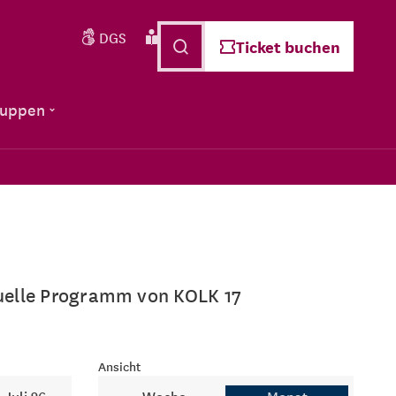
DGS
Leichte Sprache
Deutsch
Ticket buchen
ruppen
ktuelle Programm von KOLK 17
Ansicht