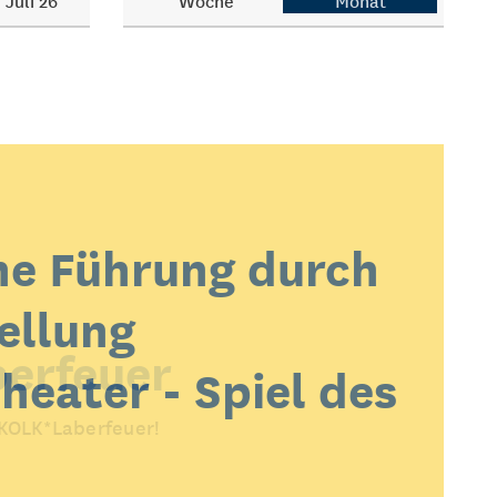
Juli 26
Woche
Monat
he Führung durch
ellung
erfeuer
heater - Spiel des
 KOLK*Laberfeuer!