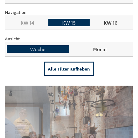
Navigation
KW 14
KW 15
KW 16
Ansicht
Woche
Monat
Alle Filter aufheben