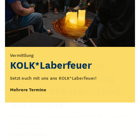
Vermittlung
Führung
KOLK*Laberfeuer
Öffentliche Führung
durch die Ausstellung
Setzt euch mit uns ans KOLK*Laberfeuer!
„Figurentheater - Spiel
Mehrere Termine
des Lebens“
Was bedeutet Figurentheater eigentlich? Wo beginnt es
und wo endet es?
Mehrere Termine