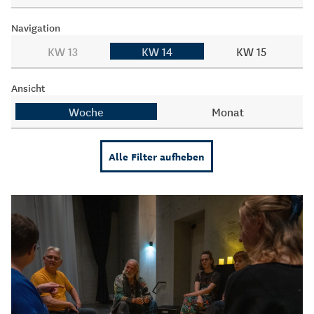
Navigation
KW 13
KW 14
KW 15
Ansicht
Woche
Monat
Alle Filter aufheben