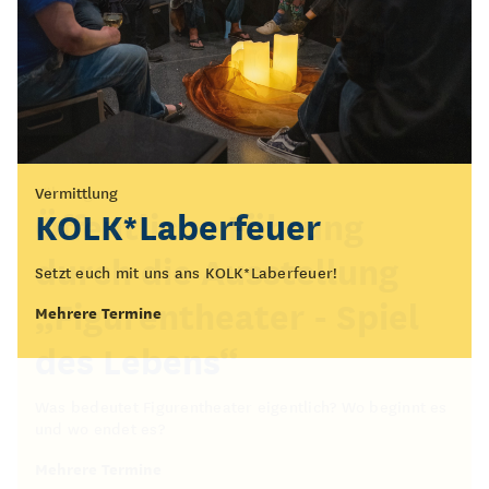
Vermittlung
Führung
KOLK*Laberfeuer
Öffentliche Führung
durch die Ausstellung
Setzt euch mit uns ans KOLK*Laberfeuer!
„Figurentheater - Spiel
Mehrere Termine
des Lebens“
Was bedeutet Figurentheater eigentlich? Wo beginnt es
und wo endet es?
Mehrere Termine