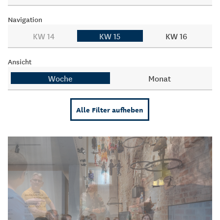
Navigation
KW 14
KW 15
KW 16
Ansicht
Woche
Monat
Alle Filter aufheben