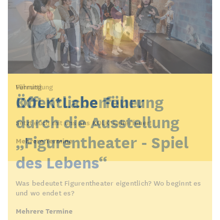
Vermittlung
Führung
KOLK*Laberfeuer
Öffentliche Führung
durch die Ausstellung
Setzt euch mit uns ans KOLK*Laberfeuer!
„Figurentheater - Spiel
Mehrere Termine
des Lebens“
Was bedeutet Figurentheater eigentlich? Wo beginnt es
und wo endet es?
Mehrere Termine