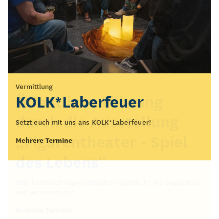
Vermittlung
Führung
KOLK*Laberfeuer
Öffentliche Führung
durch die Ausstellung
Setzt euch mit uns ans KOLK*Laberfeuer!
„Figurentheater - Spiel
Mehrere Termine
des Lebens“
Was bedeutet Figurentheater eigentlich? Wo beginnt es
und wo endet es?
Mehrere Termine