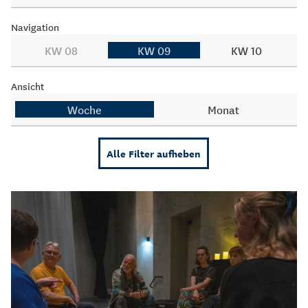
Navigation
KW 08
KW 09
KW 10
Ansicht
Woche
Monat
Alle Filter aufheben