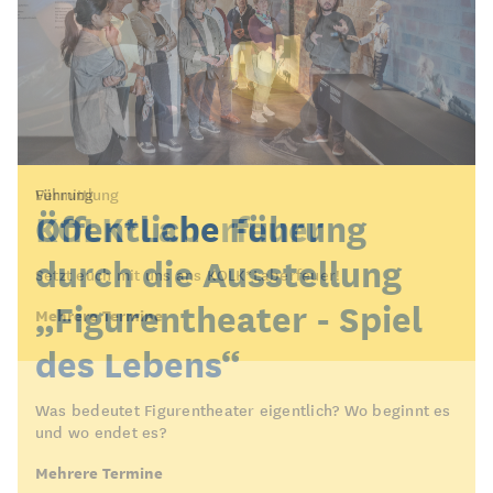
Vermittlung
Führung
KOLK*Laberfeuer
Öffentliche Führung
durch die Ausstellung
Setzt euch mit uns ans KOLK*Laberfeuer!
„Figurentheater - Spiel
Mehrere Termine
des Lebens“
Was bedeutet Figurentheater eigentlich? Wo beginnt es
und wo endet es?
Mehrere Termine