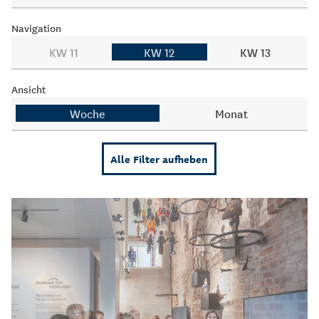
Navigation
KW 11
KW 12
KW 13
Ansicht
Woche
Monat
Alle Filter aufheben