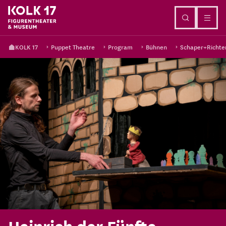
Go to content
KOLK 17
Puppet Theatre
Program
Bühnen
Schaper+Richte
Heinrich der Fünfte