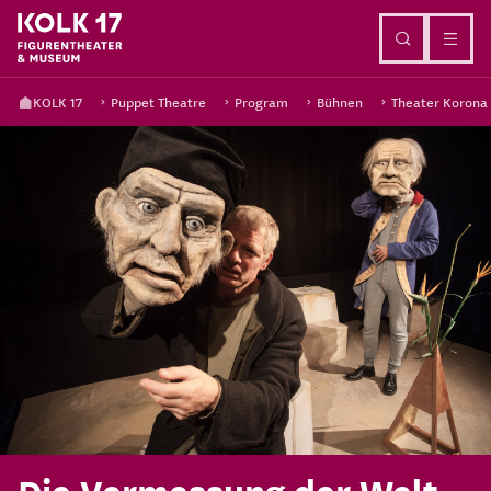
Go to content
KOLK 17
Puppet Theatre
Program
Bühnen
Theater Korona
Die Vermessung der Welt