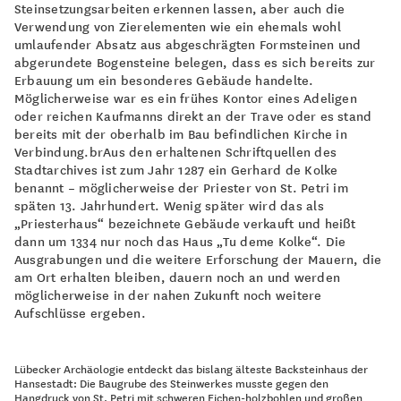
Steinsetzungsarbeiten erkennen lassen, aber auch die
Verwendung von Zierelementen wie ein ehemals wohl
umlaufender Absatz aus abgeschrägten Formsteinen und
abgerundete Bogensteine belegen, dass es sich bereits zur
Erbauung um ein besonderes Gebäude handelte.
Möglicherweise war es ein frühes Kontor eines Adeligen
oder reichen Kaufmanns direkt an der Trave oder es stand
bereits mit der oberhalb im Bau befindlichen Kirche in
Verbindung.brAus den erhaltenen Schriftquellen des
Stadtarchives ist zum Jahr 1287 ein Gerhard de Kolke
benannt – möglicherweise der Priester von St. Petri im
späten 13. Jahrhundert. Wenig später wird das als
„Priesterhaus“ bezeichnete Gebäude verkauft und heißt
dann um 1334 nur noch das Haus „Tu deme Kolke“. Die
Ausgrabungen und die weitere Erforschung der Mauern, die
am Ort erhalten bleiben, dauern noch an und werden
möglicherweise in der nahen Zukunft noch weitere
Aufschlüsse ergeben.
Lübecker Archäologie entdeckt das bislang älteste Backsteinhaus der
Hansestadt: Die Baugrube des Steinwerkes musste gegen den
Hangdruck von St. Petri mit schweren Eichen-holzbohlen und großen