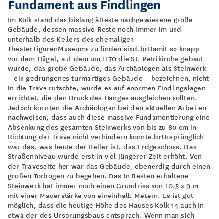
Fundament aus Findlingen
Im Kolk stand das bislang älteste nachgewiesene große
Gebäude, dessen massive Reste noch immer im und
unterhalb des Kellers des ehemaligen
TheaterFigurenMuseums zu finden sind.brDamit so knapp
vor dem Hügel, auf dem um 1170 die St. Petrikirche gebaut
wurde, das große Gebäude, das Archäologen als Steinwerk
– ein gedrungenes turmartiges Gebäude – bezeichnen, nicht
in die Trave rutschte, wurde es auf enormen Findlingslagen
errichtet, die den Druck des Hanges ausgleichen sollten.
Jedoch konnten die Archäologen bei den aktuellen Arbeiten
nachweisen, dass auch diese massive Fundamentierung eine
Absenkung des gesamten Steinwerks von bis zu 80 cm in
Richtung der Trave nicht verhindern konnte.brUrsprünglich
war das, was heute der Keller ist, das Erdgeschoss. Das
Straßenniveau wurde erst in viel jüngerer Zeit erhöht. Von
der Traveseite her war das Gebäude, ebenerdig durch einen
großen Torbogen zu begehen. Das in Resten erhaltene
Steinwerk hat immer noch einen Grundriss von 10,5 x 9 m
mit einer Mauerstärke von eineinhalb Metern. Es ist gut
möglich, dass die heutige Höhe des Hauses Kolk 14 auch in
etwa der des Ursprungsbaus entsprach. Wenn man sich