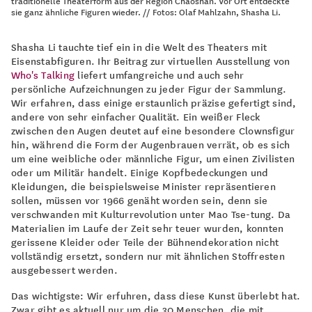
traditionelle Theaterform aus der Region Chaoshan. Vor Ort entdeckte
sie ganz ähnliche Figuren wieder. // Fotos: Olaf Mahlzahn, Shasha Li.
Shasha Li tauchte tief ein in die Welt des Theaters mit
Eisenstabfiguren. Ihr Beitrag zur virtuellen Ausstellung von
Who's Talking
liefert umfangreiche und auch sehr
persönliche Aufzeichnungen zu jeder Figur der Sammlung.
Wir erfahren, dass einige erstaunlich präzise gefertigt sind,
andere von sehr einfacher Qualität. Ein weißer Fleck
zwischen den Augen deutet auf eine besondere Clownsfigur
hin, während die Form der Augenbrauen verrät, ob es sich
um eine weibliche oder männliche Figur, um einen Zivilisten
oder um Militär handelt. Einige Kopfbedeckungen und
Kleidungen, die beispielsweise Minister repräsentieren
sollen, müssen vor 1966 genäht worden sein, denn sie
verschwanden mit Kulturrevolution unter Mao Tse-tung. Da
Materialien im Laufe der Zeit sehr teuer wurden, konnten
gerissene Kleider oder Teile der Bühnendekoration nicht
vollständig ersetzt, sondern nur mit ähnlichen Stoffresten
ausgebessert werden.
Das wichtigste: Wir erfuhren, dass diese Kunst überlebt hat.
Zwar gibt es aktuell nur um die 30 Menschen, die mit