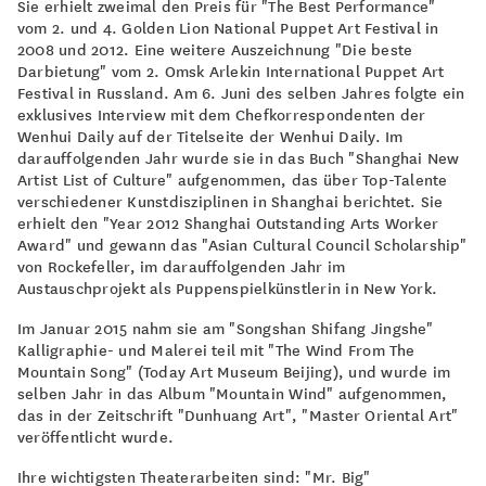
Sie erhielt zweimal den Preis für "The Best Performance"
vom 2. und 4. Golden Lion National Puppet Art Festival in
2008 und 2012. Eine weitere Auszeichnung "Die beste
Darbietung" vom 2. Omsk Arlekin International Puppet Art
Festival in Russland. Am 6. Juni des selben Jahres folgte ein
exklusives Interview mit dem Chefkorrespondenten der
Wenhui Daily auf der Titelseite der Wenhui Daily. Im
darauffolgenden Jahr wurde sie in das Buch "Shanghai New
Artist List of Culture" aufgenommen, das über Top-Talente
verschiedener Kunstdisziplinen in Shanghai berichtet. Sie
erhielt den "Year 2012 Shanghai Outstanding Arts Worker
Award" und gewann das "Asian Cultural Council Scholarship"
von Rockefeller, im darauffolgenden Jahr im
Austauschprojekt als Puppenspielkünstlerin in New York.
Im Januar 2015 nahm sie am "Songshan Shifang Jingshe"
Kalligraphie- und Malerei teil mit "The Wind From The
Mountain Song" (Today Art Museum Beijing), und wurde im
selben Jahr in das Album "Mountain Wind" aufgenommen,
das in der Zeitschrift "Dunhuang Art", "Master Oriental Art"
veröffentlicht wurde.
Ihre wichtigsten Theaterarbeiten sind: "Mr. Big"