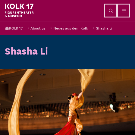
Go to content
KOLK 17
About us
Neues aus dem Kolk
Shasha Li
Shasha Li