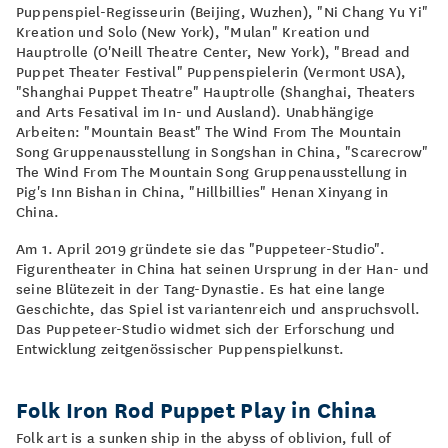
Puppenspiel-Regisseurin (Beijing, Wuzhen), "Ni Chang Yu Yi"
Kreation und Solo (New York), "Mulan" Kreation und
Hauptrolle (O'Neill Theatre Center, New York), "Bread and
Puppet Theater Festival" Puppenspielerin (Vermont USA),
"Shanghai Puppet Theatre" Hauptrolle (Shanghai, Theaters
and Arts Fesatival im In- und Ausland). Unabhängige
Arbeiten: "Mountain Beast" The Wind From The Mountain
Song Gruppenausstellung in Songshan in China, "Scarecrow"
The Wind From The Mountain Song Gruppenausstellung in
Pig's Inn Bishan in China, "Hillbillies" Henan Xinyang in
China.
Am 1. April 2019 gründete sie das "Puppeteer-Studio".
Figurentheater in China hat seinen Ursprung in der Han- und
seine Blütezeit in der Tang-Dynastie. Es hat eine lange
Geschichte, das Spiel ist variantenreich und anspruchsvoll.
Das Puppeteer-Studio widmet sich der Erforschung und
Entwicklung zeitgenössischer Puppenspielkunst.
Folk Iron Rod Puppet Play in China
Folk art is a sunken ship in the abyss of oblivion, full of