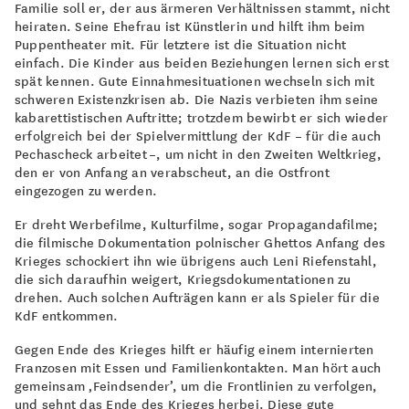
Familie soll er, der aus ärmeren Verhältnissen stammt, nicht
heiraten. Seine Ehefrau ist Künstlerin und hilft ihm beim
Puppentheater mit. Für letztere ist die Situation nicht
einfach. Die Kinder aus beiden Beziehungen lernen sich erst
spät kennen. Gute Einnahmesituationen wechseln sich mit
schweren Existenzkrisen ab. Die Nazis verbieten ihm seine
kabarettistischen Auftritte; trotzdem bewirbt er sich wieder
erfolgreich bei der Spielvermittlung der KdF – für die auch
Pechascheck arbeitet –, um nicht in den Zweiten Weltkrieg,
den er von Anfang an verabscheut, an die Ostfront
eingezogen zu werden.
Er dreht Werbefilme, Kulturfilme, sogar Propagandafilme;
die filmische Dokumentation polnischer Ghettos Anfang des
Krieges schockiert ihn wie übrigens auch Leni Riefenstahl,
die sich daraufhin weigert, Kriegsdokumentationen zu
drehen. Auch solchen Aufträgen kann er als Spieler für die
KdF entkommen.
Gegen Ende des Krieges hilft er häufig einem internierten
Franzosen mit Essen und Familienkontakten. Man hört auch
gemeinsam ‚Feindsender’, um die Frontlinien zu verfolgen,
und sehnt das Ende des Krieges herbei. Diese gute