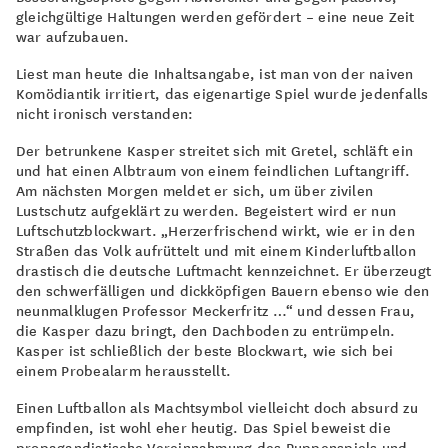
gleichgültige Haltungen werden gefördert – eine neue Zeit
war aufzubauen.
Liest man heute die Inhaltsangabe, ist man von der naiven
Komödiantik irritiert, das eigenartige Spiel wurde jedenfalls
nicht ironisch verstanden:
Der betrunkene Kasper streitet sich mit Gretel, schläft ein
und hat einen Albtraum von einem feindlichen Luftangriff.
Am nächsten Morgen meldet er sich, um über zivilen
Lustschutz aufgeklärt zu werden. Begeistert wird er nun
Luftschutzblockwart. „Herzerfrischend wirkt, wie er in den
Straßen das Volk aufrüttelt und mit einem Kinderluftballon
drastisch die deutsche Luftmacht kennzeichnet. Er überzeugt
den schwerfälligen und dickköpfigen Bauern ebenso wie den
neunmalklugen Professor Meckerfritz …“ und dessen Frau,
die Kasper dazu bringt, den Dachboden zu entrümpeln.
Kasper ist schließlich der beste Blockwart, wie sich bei
einem Probealarm herausstellt.
Einen Luftballon als Machtsymbol vielleicht doch absurd zu
empfinden, ist wohl eher heutig. Das Spiel beweist die
propagandistische Vereinnahmung des Puppenspiels und