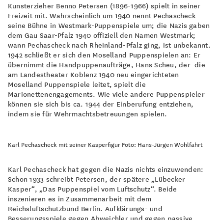
Kunsterzieher Benno Petersen (1896-1966) spielt in seiner
Freizeit mit. Wahrscheinlich um 1940 nennt Pechascheck
seine Bühne in Westmark-Puppenspiele um; die Nazis gaben
dem Gau Saar-Pfalz 1940 offiziell den Namen Westmark;
wann Pechascheck nach Rheinland-Pfalz ging, ist unbekannt.
1942 schließt er sich den Moselland Puppenspielen an: Er
übernimmt die Handpuppenaufträge, Hans Scheu, der die
am Landestheater Koblenz 1940 neu eingerichteten
Moselland Puppenspiele leitet, spielt die
Marionettenengagements. Wie viele andere Puppenspieler
können sie sich bis ca. 1944 der Einberufung entziehen,
indem sie für Wehrmachtsbetreuungen spielen.
Karl Pechascheck mit seiner Kasperfigur Foto: Hans-Jürgen Wohlfahrt
Karl Pechascheck hat gegen die Nazis nichts einzuwenden:
Schon 1933 schreibt Petersen, der spätere „Lübecker
Kasper“, „Das Puppenspiel vom Luftschutz“. Beide
inszenieren es in Zusammenarbeit mit dem
Reichsluftschutzbund Berlin. Aufklärungs- und
Besserungsspiele gegen Abweichler und gegen passive,