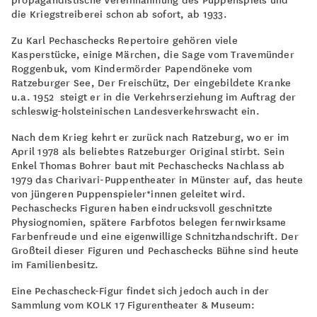
die Kriegstreiberei schon ab sofort, ab 1933.
Zu Karl Pechaschecks Repertoire gehören viele
Kasperstücke, einige Märchen, die Sage vom Travemünder
Roggenbuk, vom Kindermörder Papendöneke vom
Ratzeburger See, Der Freischütz, Der eingebildete Kranke
u.a. 1952 steigt er in die Verkehrserziehung im Auftrag der
schleswig-holsteinischen Landesverkehrswacht ein.
Nach dem Krieg kehrt er zurück nach Ratzeburg, wo er im
April 1978 als beliebtes Ratzeburger Original stirbt. Sein
Enkel Thomas Bohrer baut mit Pechaschecks Nachlass ab
1979 das Charivari-Puppentheater in Münster auf, das heute
von jüngeren Puppenspieler*innen geleitet wird.
Pechaschecks Figuren haben eindrucksvoll geschnitzte
Physiognomien, spätere Farbfotos belegen fernwirksame
Farbenfreude und eine eigenwillige Schnitzhandschrift. Der
Großteil dieser Figuren und Pechaschecks Bühne sind heute
im Familienbesitz.
Eine Pechascheck-Figur findet sich jedoch auch in der
Sammlung vom KOLK 17 Figurentheater & Museum: