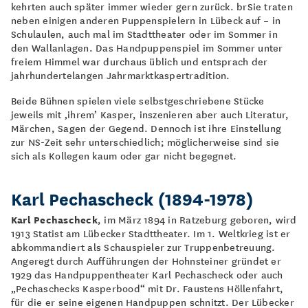
kehrten auch später immer wieder gern zurück. brSie traten
neben einigen anderen Puppenspielern in Lübeck auf – in
Schulaulen, auch mal im Stadttheater oder im Sommer in
den Wallanlagen. Das Handpuppenspiel im Sommer unter
freiem Himmel war durchaus üblich und entsprach der
jahrhundertelangen Jahrmarktkaspertradition.
Beide Bühnen spielen viele selbstgeschriebene Stücke
jeweils mit ‚ihrem’ Kasper, inszenieren aber auch Literatur,
Märchen, Sagen der Gegend. Dennoch ist ihre Einstellung
zur NS-Zeit sehr unterschiedlich; möglicherweise sind sie
sich als Kollegen kaum oder gar nicht begegnet.
Karl Pechascheck (1894-1978)
Karl Pechascheck
, im März 1894 in Ratzeburg geboren, wird
1913 Statist am Lübecker Stadttheater. Im 1. Weltkrieg ist er
abkommandiert als Schauspieler zur Truppenbetreuung.
Angeregt durch Aufführungen der Hohnsteiner gründet er
1929 das Handpuppentheater Karl Pechascheck oder auch
„Pechaschecks Kasperbood“ mit Dr. Faustens Höllenfahrt,
für die er seine eigenen Handpuppen schnitzt. Der Lübecker