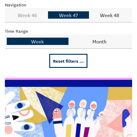
Navigation
Week 46
Week 47
Week 48
Time Range
Week
Month
Reset filters …