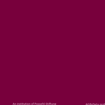
An institution of
Possehl-Stiftung
AGBs
Data prot