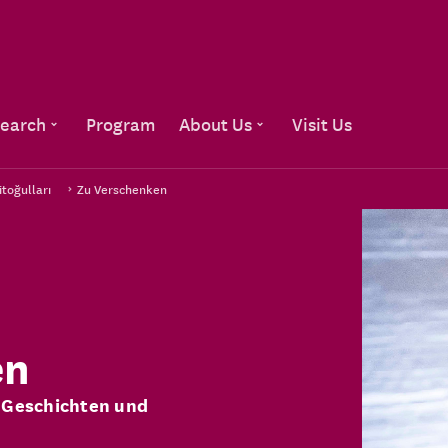
Go to content
earch
Program
About Us
Visit Us
itoğulları
Zu Verschenken
en
 Geschichten und