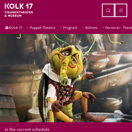
Go to content
KOLK 17
Puppet Theatre
Program
Bühnen
Dornerei - Thea
In the current schedule