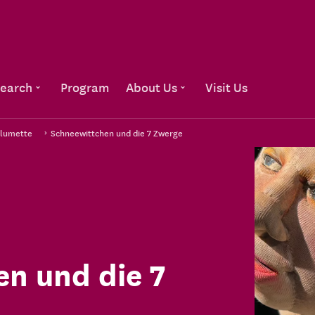
Go to content
earch
Program
About Us
Visit Us
llumette
Schneewittchen und die 7 Zwerge
n und die 7