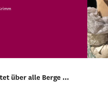
 Grimm
et über alle Berge ...