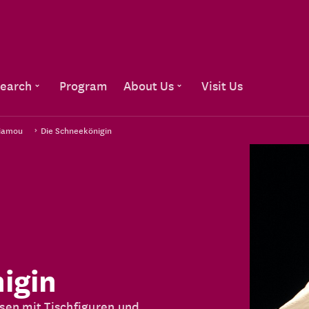
Go to content
earch
Program
About Us
Visit Us
Miamou
Die Schneekönigin
igin
en mit Tischfiguren und