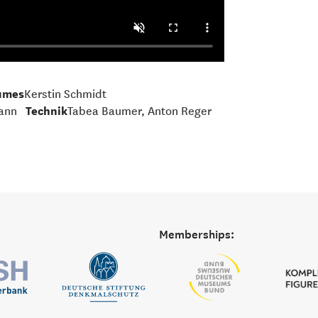
umes
Kerstin Schmidt
ann
Technik
Tabea Baumer, Anton Reger
Memberships: