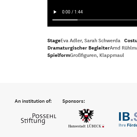
Stage
Eva Adler, Sarah Schwerda
Cost
Dramaturgischer Begleiter
Arnd Rühlm
Spielform
Großfiguren, Klappmaul
An institution of:
Sponsors: