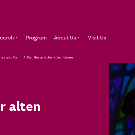
Go to content
earch
Program
About Us
Visit Us
alzstreuNer
Der Besuch der alten Dame
r alten