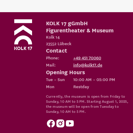
KOLK 17 gGmbH
Figurentheater & Museum
Kolk 14
23552
Lübeck
Contact
Phone:
+49 451 70060
Mail:
info@kolk17.de
Opening Hours
Tue – Sun
10:00 AM – 05:00 PM
Mon
Restday
Currently, the museum is open from Friday to
Sunday, 10 AM to 5 PM. Starting August 1, 2025,
the museum will be open from Tuesday to
Sunday, 10 AM to 5 PM.