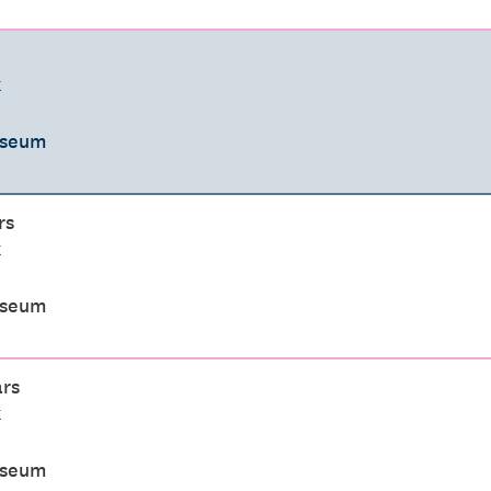
k
useum
rs
k
useum
ars
k
useum