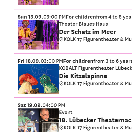
Sun 13.09.
03:00 PM
For children
from 4 to 8 yea
Theater Blaues Haus
Der Schatz im Meer
KOLK 17 Figurentheater & M
Fri 18.09.
03:00 PM
For children
from 3 to 6 year
KOBALT Figurentheater Lübec
Die Kitzelspinne
KOLK 17 Figurentheater & M
Sat 19.09.
04:00 PM
Event
18. Lübecker Theaterna
KOLK 17 Figurentheater & M