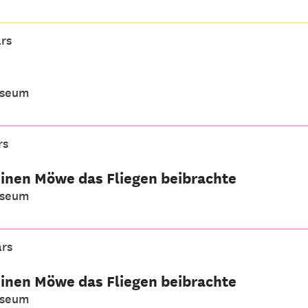
ars
useum
rs
einen Möwe das Fliegen beibrachte
useum
ars
einen Möwe das Fliegen beibrachte
useum