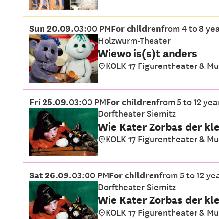
Sun 20.09.
03:00 PM
For children
from 4 to 8 ye
Holzwurm-Theater
Wiewo is(s)t anders
KOLK 17 Figurentheater & M
Fri 25.09.
03:00 PM
For children
from 5 to 12 yea
Dorftheater Siemitz
Wie Kater Zorbas der kl
KOLK 17 Figurentheater & M
Sat 26.09.
03:00 PM
For children
from 5 to 12 ye
Dorftheater Siemitz
Wie Kater Zorbas der kl
KOLK 17 Figurentheater & M