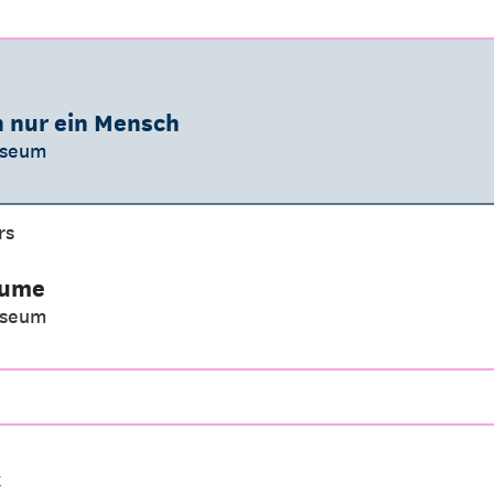
h nur ein Mensch
useum
rs
lume
useum
k