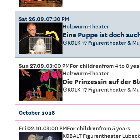
Sat 26.09.
07:30 PM
Holzwurm-Theater
Eine Puppe ist doch auc
KOLK 17 Figurentheater & M
Sun 27.09.
03:00 PM
For children
from 4 to 8 yea
Holzwurm-Theater
Die Prinzessin auf der B
KOLK 17 Figurentheater & M
October 2026
Fri 02.10.
03:00 PM
For children
from 5 years
KOBALT Figurentheater Lübec