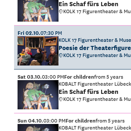
Ein Schaf fürs Leben
KOLK 17 Figurentheater & M
Fri 02.10.
07:30 PM
KOLK 17 Figurentheater & Mus
Poesie der Theaterfigur
KOLK 17 Figurentheater & M
Sat 03.10.
03:00 PM
For children
from 5 years
KOBALT Figurentheater Lübec
Ein Schaf fürs Leben
KOLK 17 Figurentheater & M
Sun 04.10.
03:00 PM
For children
from 5 years
KOBALT Figurentheater Lübec