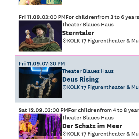
Fri 11.09.
03:00 PM
For children
from 3 to 6 years
Theater Blaues Haus
Sterntaler
KOLK 17 Figurentheater & M
Fri 11.09.
07:30 PM
Theater Blaues Haus
Deus Rising
KOLK 17 Figurentheater & M
Sat 12.09.
03:00 PM
For children
from 4 to 8 yea
Theater Blaues Haus
Der Schatz im Meer
KOLK 17 Figurentheater & M