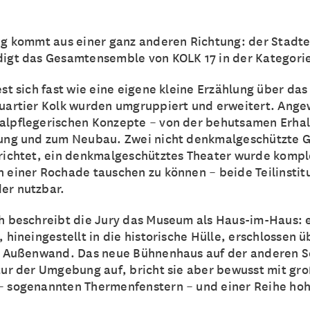
ng kommt aus einer ganz anderen Richtung: der Stadt
igt das Gesamtensemble von KOLK 17 in der Kategori
est sich fast wie eine eigene kleine Erzählung über d
quartier Kolk wurden umgruppiert und erweitert. Ang
lpflegerischen Konzepte – von der behutsamen Erhalt
nung und zum Neubau. Zwei nicht denkmalgeschützte
richtet, ein denkmalgeschütztes Theater wurde kompl
 einer Rochade tauschen zu können – beide Teilinstit
er nutzbar.
h beschreibt die Jury das Museum als Haus-im-Haus: 
 hineingestellt in die historische Hülle, erschlossen 
r Außenwand. Das neue Bühnenhaus auf der anderen Se
tur der Umgebung auf, bricht sie aber bewusst mit gr
 sogenannten Thermenfenstern – und einer Reihe hohe