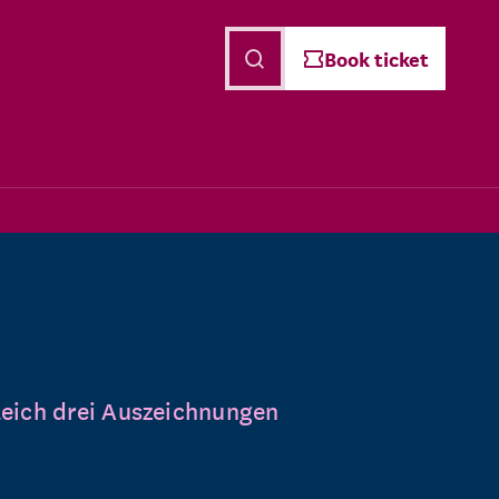
English
Book ticket
leich drei Auszeichnungen