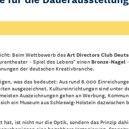
richt: Beim Wettbewerb des
Art Directors Club Deut
urentheater – Spiel des Lebens" einen
Bronze-Nagel
–
hnungen der deutschen Kreativbranche.
eigen, was das bedeutet: Aus rund 8.000 Einreichung
eiten ausgezeichnet. Kultureinrichtungen sind unter d
e meisten Auszeichnungen gehen an Werbung, Kommuni
s sich ein Museum aus Schleswig-Holstein dazwischen b
 hat, ist nicht nur die Optik, sondern das Prinzip dahi
 Besucher:innen eine begehbare Inszenierung. Szenogra