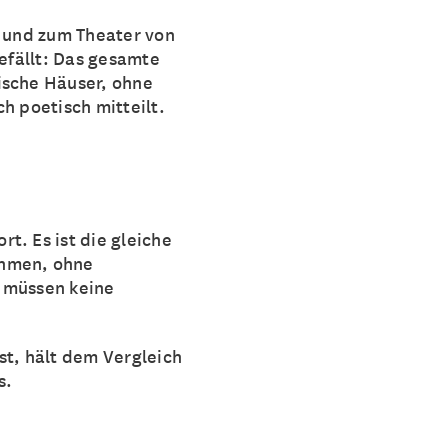
t und zum Theater von
gefällt: Das gesamte
ische Häuser, ohne
h poetisch mitteilt.
t. Es ist die gleiche
ehmen, ohne
g müssen keine
st, hält dem Vergleich
s.