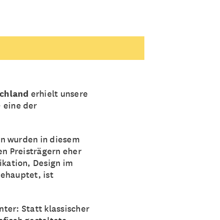
schland
erhielt unsere
 eine der
en wurden in diesem
en Preisträgern eher
kation, Design im
ehauptet, ist
nter: Statt klassischer
fisch gestaltete