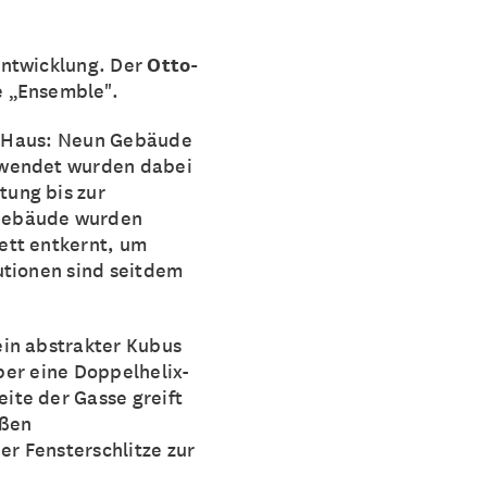
entwicklung. Der
Otto-
e „Ensemble".
as Haus: Neun Gebäude
ewendet wurden dabei
ung bis zur
 Gebäude wurden
ett entkernt, um
utionen sind seitdem
ein abstrakter Kubus
über eine Doppelhelix-
ite der Gasse greift
oßen
r Fensterschlitze zur