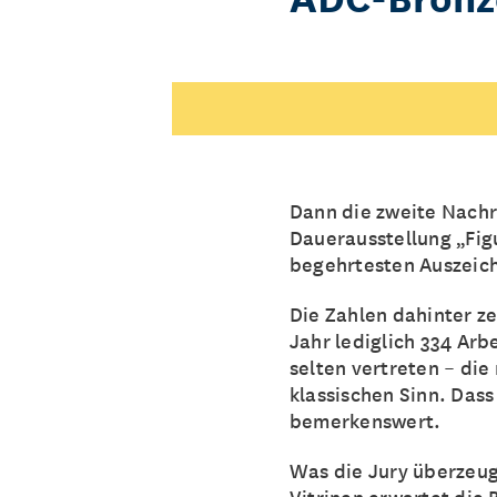
Dann die zweite Nach
Dauerausstellung „Fig
begehrtesten Auszeic
Die Zahlen dahinter z
Jahr lediglich 334 Arb
selten vertreten – di
klassischen Sinn. Das
bemerkenswert.
Was die Jury überzeugt
Vitrinen erwartet die