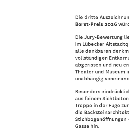
Die dritte Auszeichnu
Borst-Preis 2026
würd
Die Jury-Bewertung li
im Lübecker Altstadt
alle denkbaren denkma
vollständigen Entker
abgerissen und neu er
Theater und Museum in
unabhängig voneinand
Besonders eindrücklic
aus feinem Sichtbeton,
Treppe in der Fuge zu
die Backsteinarchitek
Stichbogenöffnungen –
Gasse hin.