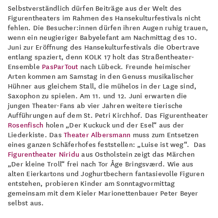
Selbstverständlich dürfen Beiträge aus der Welt des
Figurentheaters im Rahmen des Hansekulturfestivals nicht
fehlen. Die Besucher:innen dürfen ihren Augen ruhig trauen,
wenn ein neugieriger Babyelefant am Nachmittag des 10.
Juni zur Eröffnung des Hansekulturfestivals die Obertrave
entlang spaziert, denn KOLK 17 holt das Straßentheater-
Ensemble
PasParTout
nach Lübeck. Freunde heimischer
Arten kommen am Samstag in den Genuss musikalischer
Hühner aus gleichem Stall, die mühelos in der Lage sind,
Saxophon zu spielen. Am 11. und 12. Juni erwarten die
jungen Theater-Fans ab vier Jahren weitere tierische
Aufführungen auf dem St. Petri Kirchhof. Das Figurentheater
Rosenfisch
holen „Der Kuckuck und der Esel“ aus der
Liederkiste. Das
Theater Albersmann
muss zum Entsetzen
eines ganzen Schäferhofes feststellen: „Luise ist weg“. Das
Figurentheater Niridu
aus Ostholstein zeigt das Märchen
„Der kleine Troll“ frei nach Tor Åge Bringsværd. Wie aus
alten Eierkartons und Joghurtbechern fantasievolle Figuren
entstehen, probieren Kinder am Sonntagvormittag
gemeinsam mit dem Kieler Marionettenbauer Peter Beyer
selbst aus.