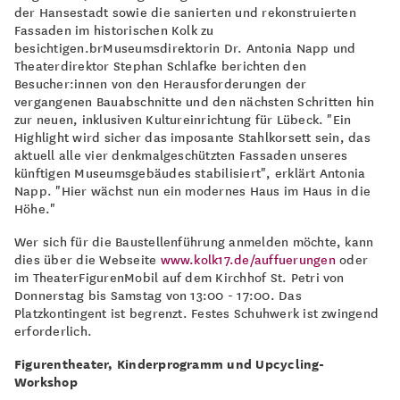
der Hansestadt sowie die sanierten und rekonstruierten
Fassaden im historischen Kolk zu
besichtigen.brMuseumsdirektorin Dr. Antonia Napp und
Theaterdirektor Stephan Schlafke berichten den
Besucher:innen von den Herausforderungen der
vergangenen Bauabschnitte und den nächsten Schritten hin
zur neuen, inklusiven Kultureinrichtung für Lübeck. "Ein
Highlight wird sicher das imposante Stahlkorsett sein, das
aktuell alle vier denkmalgeschützten Fassaden unseres
künftigen Museumsgebäudes stabilisiert", erklärt Antonia
Napp. "Hier wächst nun ein modernes Haus im Haus in die
Höhe."
Wer sich für die Baustellenführung anmelden möchte, kann
dies über die Webseite
www.kolk17.de/auffuerungen
oder
im TheaterFigurenMobil auf dem Kirchhof St. Petri von
Donnerstag bis Samstag von 13:00 - 17:00. Das
Platzkontingent ist begrenzt. Festes Schuhwerk ist zwingend
erforderlich.
Figurentheater, Kinderprogramm und Upcycling-
Workshop