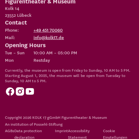
Figurentheater & Museum
Kolk 14
23552
Lübeck
Contact
Phone:
+49 451 70060
Mail:
info@kolk17.de
Opening Hours
Tue – Sun
10:00 AM – 05:00 PM
Mon
Restday
Currently, the museum is open from Friday to Sunday, 10 AM to 5 PM.
Starting August 1, 2025, the museum will be open from Tuesday to
Sunday, 10 AM to 5 PM.
Copyright 2026
KOLK 17 gGmbH Figurentheater & Museum
An institution of
Possehl-Stiftung
AGBs
Data protection
Imprint
Accessibility
Cookie
declaration
Statement
Einstellungen