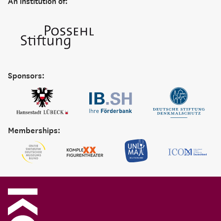
An institution of:
Sponsors:
Memberships: