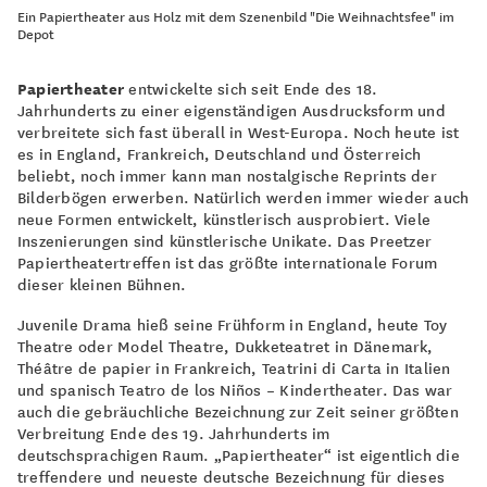
Ein Papiertheater aus Holz mit dem Szenenbild "Die Weihnachtsfee" im
Depot
Papiertheater
entwickelte sich seit Ende des 18.
Jahrhunderts zu einer eigenständigen Ausdrucksform und
verbreitete sich fast überall in West-Europa. Noch heute ist
es in England, Frankreich, Deutschland und Österreich
beliebt, noch immer kann man nostalgische Reprints der
Bilderbögen erwerben. Natürlich werden immer wieder auch
neue Formen entwickelt, künstlerisch ausprobiert. Viele
Inszenierungen sind künstlerische Unikate. Das Preetzer
Papiertheatertreffen ist das größte internationale Forum
dieser kleinen Bühnen.
Juvenile Drama hieß seine Frühform in England, heute Toy
Theatre oder Model Theatre, Dukketeatret in Dänemark,
Théâtre de papier in Frankreich, Teatrini di Carta in Italien
und spanisch Teatro de los Niños – Kindertheater. Das war
auch die gebräuchliche Bezeichnung zur Zeit seiner größten
Verbreitung Ende des 19. Jahrhunderts im
deutschsprachigen Raum. „Papiertheater“ ist eigentlich die
treffendere und neueste deutsche Bezeichnung für dieses