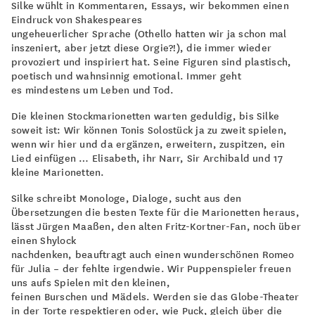
Silke wühlt in Kommentaren, Essays, wir bekommen einen
Eindruck von Shakespeares
ungeheuerlicher Sprache (Othello hatten wir ja schon mal
inszeniert, aber jetzt diese Orgie?!), die immer wieder
provoziert und inspiriert hat. Seine Figuren sind plastisch,
poetisch und wahnsinnig emotional. Immer geht
es mindestens um Leben und Tod.
Die kleinen Stockmarionetten warten geduldig, bis Silke
soweit ist: Wir können Tonis Solostück ja zu zweit spielen,
wenn wir hier und da ergänzen, erweitern, zuspitzen, ein
Lied einfügen … Elisabeth, ihr Narr, Sir Archibald und 17
kleine Marionetten.
Silke schreibt Monologe, Dialoge, sucht aus den
Übersetzungen die besten Texte für die Marionetten heraus,
lässt Jürgen Maaßen, den alten Fritz-Kortner-Fan, noch über
einen Shylock
nachdenken, beauftragt auch einen wunderschönen Romeo
für Julia – der fehlte irgendwie. Wir Puppenspieler freuen
uns aufs Spielen mit den kleinen,
feinen Burschen und Mädels. Werden sie das Globe-Theater
in der Torte respektieren oder, wie Puck, gleich über die