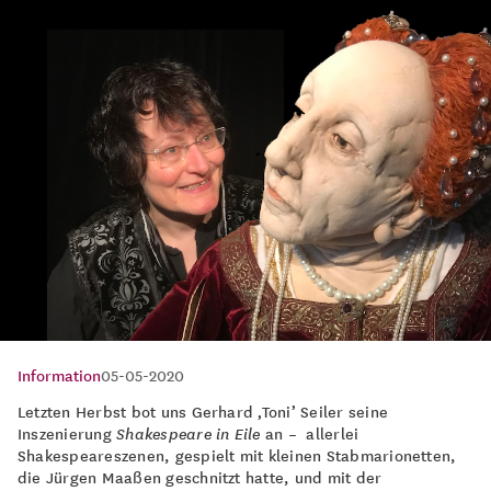
Information
05-05-2020
Letzten Herbst bot uns Gerhard ‚Toni’ Seiler seine
Inszenierung
Shakespeare in Eile
an – allerlei
Shakespeareszenen, gespielt mit kleinen Stabmarionetten,
die Jürgen Maaßen geschnitzt hatte, und mit der