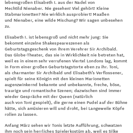
lebensgroßen Elisabeth I. aus der Nadel von
Mechtild Nienaber. Nie gesehen! Viel gehört! Kleine
Stabmarionetten? Nie wirklich ausprobiert! Maaßen
und Nienaber, eine wilde Mischung? Wir sagen unbesehen
zu.
Elisabeth I. ist lebensgroß und nicht mehr jung: Sie
bekommt einzelne Shakespeareszenen als
Geburtstagsgeschenk von ihrem Verehrer Sir Archibald.
Das Globe-Theater, das sie in Wirklichkeit nie betreten hat,
weil es in einem sehr verrufenen Viertel Londons lag, kommt
in Form einer großen Geburtstagstorte eben zu ihr. Toni,
als charmanter Sir Archibald und Elisabeth’s Verflossener,
spielt für seine Königin mit den kleinen Marionetten
augenzwinkernd bekannte und unbekannte, freche, böse,
traurige und romantische Szenen; dazwischen sind immer
wieder Gespräche mit der Queen (natürlich
auch von Toni gespielt), die gerne einen Pudel auf der Bühne
hätte, sich amüsieren will und droht, bei Langeweile Köpfe
rollen zu lassen.
Anfang März sehen wir Tonis letzte Aufführung, schwatzen
ihm noch sein herrliches Spielerkostüm ab, weil es Silke