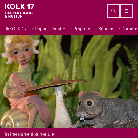
Go to content
KOLK 17
Puppet Theatre
Program
Bühnen
Dornerei
In the current schedule