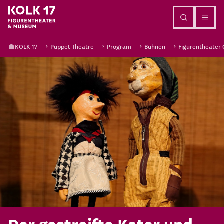
Go to content
KOLK 17
Puppet Theatre
Program
Bühnen
Figurentheater
Der gestreifte Kater und