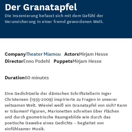
Der Granatapfel
Die Inszenierung befasst sich mit dem Gefühl der
Verunsicherung in einer fremd gewordenen Welt.
Company
Theater Miamou
Actors
Mirjam Hesse
Director
Enno Podehl
Puppets
Mirjam Hesse
Duration
60 minutes
Eine Gedichtzeile der dänischen Schriftstellerin Inger
Christensen (1935-2009) inspirierte zu Fragen in unserer
seltsamen Welt. Wieviel weiß ein Granatapfel von sich? Kann
er träumen? Figuren, Marionetten schreiten über Flächen
und durch geometrische Raumgebilde wie durch das
poetische Gewebe eines Gedichts – begleitet von
einfühlsamer Musik.