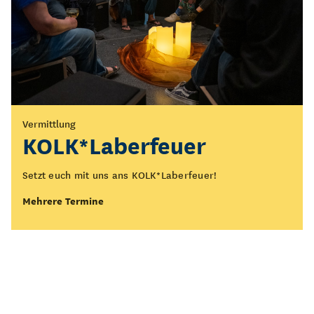
Vermittlung
Führung
KOLK*Laberfeuer
Öffentliche Führung
durch die Ausstellung
Setzt euch mit uns ans KOLK*Laberfeuer!
„Figurentheater - Spiel
Mehrere Termine
des Lebens“
Was bedeutet Figurentheater eigentlich? Wo beginnt es
und wo endet es?
Mehrere Termine