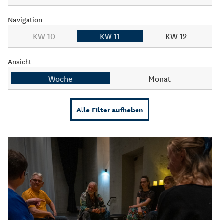
Navigation
KW 10
KW 11
KW 12
Ansicht
Woche
Monat
Alle Filter aufheben