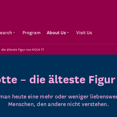
Go to content
earch
Program
About Us
Visit Us
 die älteste Figur von KOLK 17
te – die älteste Figu
 man heute eine mehr oder weniger liebenswer
Menschen, den andere nicht verstehen.