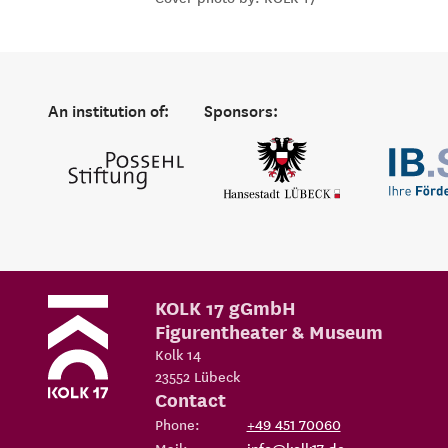
An institution of:
Sponsors:
KOLK 17 gGmbH
Figurentheater & Museum
Kolk 14
23552
Lübeck
Contact
Phone:
+49 451 70060
Mail:
info@kolk17.de