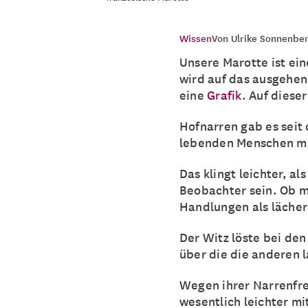
Wissen
Von
Ulrike Sonnenbe
Unsere Marotte ist ein
wird auf das ausgehen
eine
Grafik
. Auf diese
Hofnarren gab es seit 
lebenden Menschen mit
Das klingt leichter, a
Beobachter sein. Ob m
Handlungen als lächer
Der Witz löste bei de
über die die anderen 
Wegen ihrer Narrenfr
wesentlich leichter mit