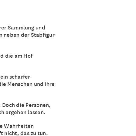
nserer Sammlung und
n neben der Stabfigur
nd die am Hof
 ein scharfer
die Menschen und ihre
. Doch die Personen,
ch ergehen lassen.
me Wahrheiten
t nicht, das zu tun.