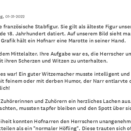
rg
,
01-31-2022
e französische Stabfigur. Sie gilt als älteste Figur u
de 18. Jahrhundert datiert. Auf unserem Bild sieht ma
r Grafik hält ein Hofnarr eine Marotte in seiner Hand.
dem Mittelalter. Ihre Aufgabe war es, die Herrscher u
 ihren Scherzen und Witzen zu unterhalten.
ls es war! Ein guter Witzemacher musste intelligent und
it feinem oder mit derben Humor, der Narr entlarvte 
lich!
n Zuhörerinnen und Zuhörern ein herzliches Lachen aus
lachten, mussten tapfer bleiben und den Spott über si
eiheit konnten Hofnarren den Herrschern unangeneh
teilen als ein "normaler Höfling". Diese trauten sich of