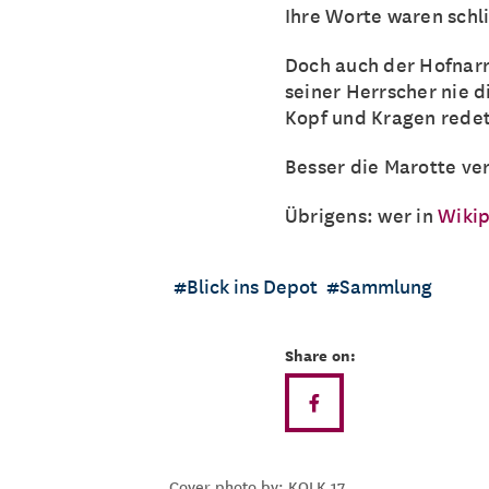
Ihre Worte waren schli
Doch auch der Hofnarr
seiner Herrscher nie d
Kopf und Kragen redete
Besser die Marotte ver
Übrigens: wer in
Wiki
Blick ins Depot
Sammlung
Share on:
Cover photo by: KOLK 17