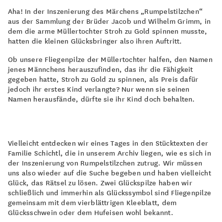
Aha! In der Inszenierung des Märchens „Rumpelstilzchen“
aus der Sammlung der Brüder Jacob und Wilhelm Grimm, in
dem die arme Müllertochter Stroh zu Gold spinnen musste,
hatten die kleinen Glücksbringer also ihren Auftritt.
Ob unsere Fliegenpilze der Müllertochter halfen, den Namen
jenes Männchens herauszufinden, das ihr die Fähigkeit
gegeben hatte, Stroh zu Gold zu spinnen, als Preis dafür
jedoch ihr erstes Kind verlangte? Nur wenn sie seinen
Namen herausfände, dürfte sie ihr Kind doch behalten.
Vielleicht entdecken wir eines Tages in den Stücktexten der
Familie Schichtl, die in unserem Archiv liegen, wie es sich in
der Inszenierung von Rumpelstilzchen zutrug. Wir müssen
uns also wieder auf die Suche begeben und haben vielleicht
Glück, das Rätsel zu lösen. Zwei Glückspilze haben wir
schließlich und immerhin als Glückssymbol sind Fliegenpilze
gemeinsam mit dem vierblättrigen Kleeblatt, dem
Glücksschwein oder dem Hufeisen wohl bekannt.