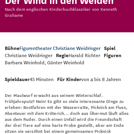
Nach dem englischen Kinderbuchklassiker von Kenneth
Grahame
Bühne
Figurentheater Christiane Weidringer
Spiel
Christiane Weidringer
Regie
Harald Richter
Figuren
Barbara Weinhold, Günter Weinhold
Spieldauer
45 Minuten
Für Kinder
von 4 bis 8 Jahren
Der Maulwurf erwacht aus seinem Winterschlaf.
Frühjahrsputz? Nein! Es gibt so viele interessante Dinge zu
erleben: Bootfahren mit der Wasserratte, Picknick am Fluss,
Abenteuer mit dem Kröterich... doch aus Übermut läuft alles
aus dem Ruder. Durch einen Unfall wird die Freundschaft
der drei Tiere auf eine harte Probe gestellt, aber am Ende
sitzen sie versöhnt bei einem gemeinsamen Picknick