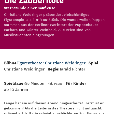
Sternstunde einer Soufleuse
Christiane Weidringer präsentiert vielschichtiges
Figurenspiel als Ein-Frau-Stück. Die wundervollen Puppen
stammen aus der Berliner Werkstatt der Puppenbauer
Barbara und Günter Weinhold. Alle Arien sind von
Musikstudenten eingesungen.
Bühne
Figurentheater Christiane Weidringer
Spiel
Christiane Weidringer
Regie
Harald Richter
Spieldauer
95 Minuten
Für Kinder
Inkl. Pause
ab 10 Jahren
Lange hat sie auf diesen Abend hingearbeitet. Jetzt ist er
gekommen! Als die Leiterin des Theaters nicht auftaucht,
präsentiert tritt die scheinbar schüchterne Souffleuse aus