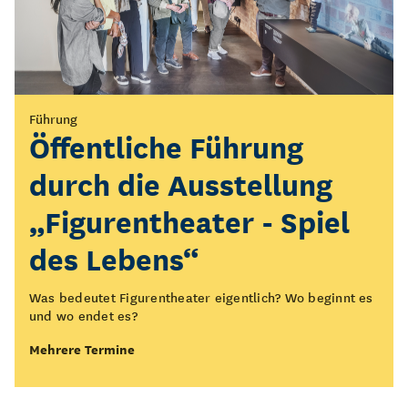
Vermittlung
Führung
KOLK*Laberfeuer
Öffentliche Führung
durch die Ausstellung
Setzt euch mit uns ans KOLK*Laberfeuer!
„Figurentheater - Spiel
Mehrere Termine
des Lebens“
Was bedeutet Figurentheater eigentlich? Wo beginnt es
und wo endet es?
Mehrere Termine