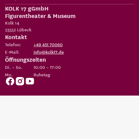
KOLK 17 gGmbH
Figurentheater & Museum
Kolk 14
23552
Lübeck
Kontakt
Telefon:
+49 451 70060
E-Mail:
info@kolk17.de
Öffnungszeiten
Di. – So.
10:00 – 17:00
Mo.
Ruhetag
Copyright 2026
KOLK 17 gGmbH Figurentheater & Museum
Eine Einrichtung der
Possehl-Stiftung
AGBs
Datenschutz
Impressum
Erklärung zur
Cookie
Barrierefreiheit
Einstellungen