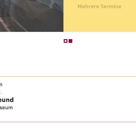
Mehrere Termine
n
k
reund
useum