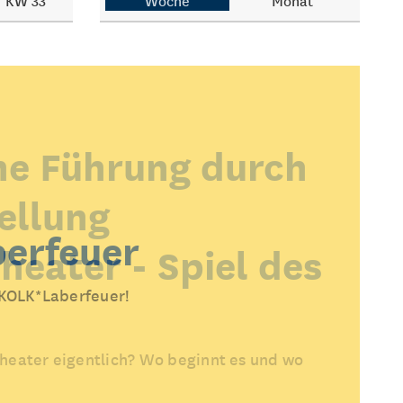
KW 33
Woche
Monat
he Führung durch
ellung
erfeuer
heater - Spiel des
 KOLK*Laberfeuer!
heater eigentlich? Wo beginnt es und wo