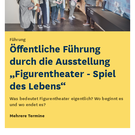
Vermittlung
Führung
KOLK*Laberfeuer
Öffentliche Führung
durch die Ausstellung
Setzt euch mit uns ans KOLK*Laberfeuer!
„Figurentheater - Spiel
Mehrere Termine
des Lebens“
Was bedeutet Figurentheater eigentlich? Wo beginnt es
und wo endet es?
Mehrere Termine