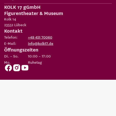
KOLK 17 gGmbH
Figurentheater & Museum
Kolk 14
23552
Lübeck
Kontakt
Telefon:
+49 451 70060
E-Mail:
info@kolk17.de
Öffnungszeiten
Di. – So.
10:00 – 17:00
Mo.
Ruhetag
Copyright 2026
KOLK 17 gGmbH Figurentheater & Museum
Eine Einrichtung der
Possehl-Stiftung
AGBs
Datenschutz
Impressum
Erklärung zur
Cookie
Barrierefreiheit
Einstellungen