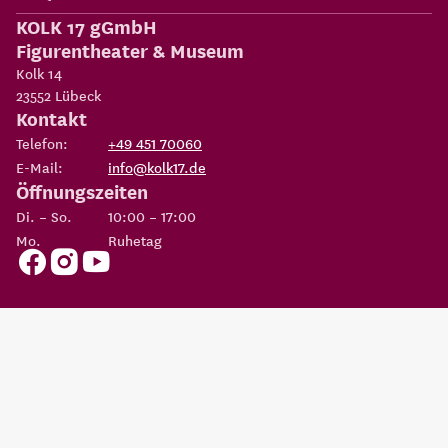
KOLK 17 gGmbH
Figurentheater & Museum
Kolk 14
23552
Lübeck
Kontakt
Telefon:
+49 451 70060
E-Mail:
info@kolk17.de
Öffnungszeiten
Di. – So.
10:00 – 17:00
Mo.
Ruhetag
Copyright 2026
KOLK 17 gGmbH Figurentheater & Museum
Eine Einrichtung der
Possehl-Stiftung
AGBs
Datenschutz
Impressum
Erklärung zur
Cookie
Barrierefreiheit
Einstellungen