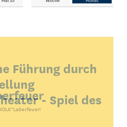
Mai 25
Woche
Monat
he Führung durch
ellung
erfeuer
heater - Spiel des
 KOLK*Laberfeuer!