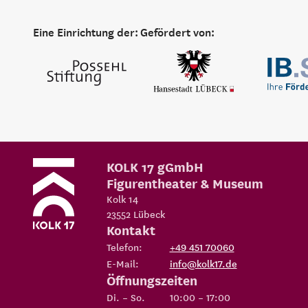
Eine Einrichtung der:
Gefördert von:
KOLK 17 gGmbH
Figurentheater & Museum
Kolk 14
23552
Lübeck
Kontakt
Telefon:
+49 451 70060
E-Mail:
info@kolk17.de
Öffnungszeiten
Di. – So.
10:00 – 17:00