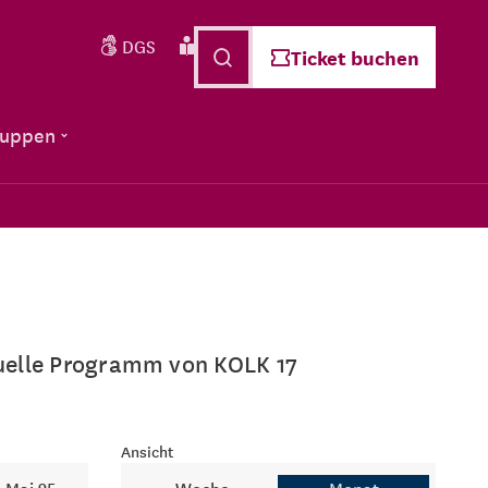
DGS
Leichte Sprache
Deutsch
Ticket buchen
ruppen
ktuelle Programm von KOLK 17
Ansicht