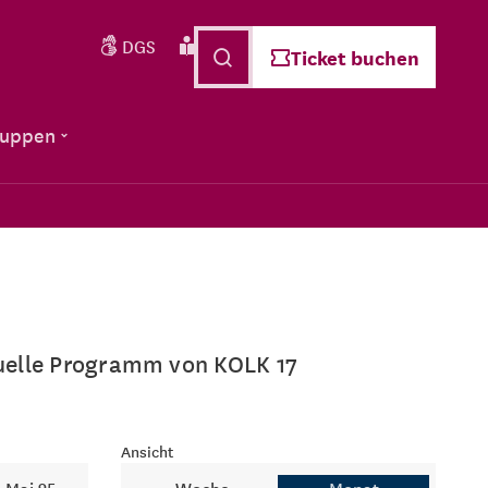
DGS
Leichte Sprache
Deutsch
Ticket buchen
ruppen
ktuelle Programm von KOLK 17
Ansicht