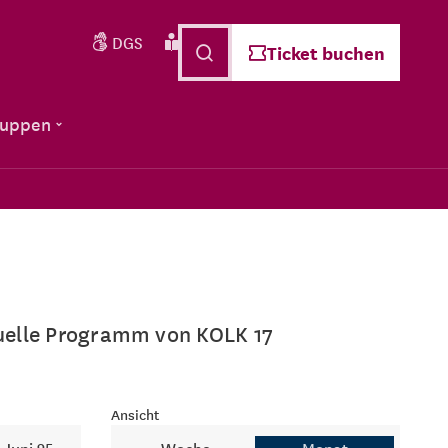
DGS
Leichte Sprache
Deutsch
Ticket buchen
ruppen
ktuelle Programm von KOLK 17
Ansicht