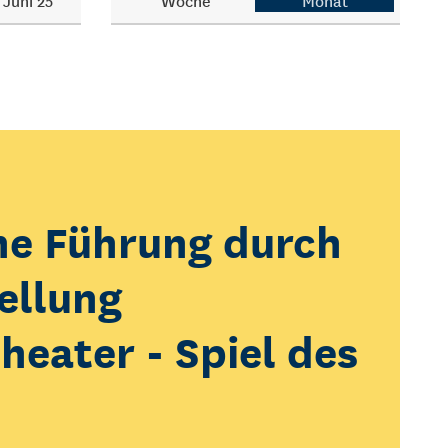
Juni 25
Woche
Monat
he Führung durch
ellung
erfeuer
heater - Spiel des
 KOLK*Laberfeuer!