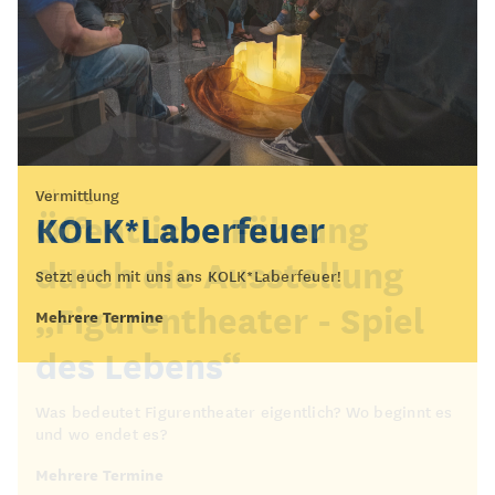
Vermittlung
Führung
KOLK*Laberfeuer
Öffentliche Führung
durch die Ausstellung
Setzt euch mit uns ans KOLK*Laberfeuer!
„Figurentheater - Spiel
Mehrere Termine
des Lebens“
Was bedeutet Figurentheater eigentlich? Wo beginnt es
und wo endet es?
Mehrere Termine